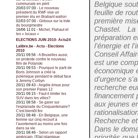
Belgique sout
communale en péril
20/03 07:00 -
Le nouveau
feuille de rou
président du RWF vise un
premier élu en Brabant wallon
première mise
02/03 07:00 -
Girboux sur la liste
du bourgmestre
Chastel. La s
16/06 11:01 -
Michel, Flahaut et
les « locaux »
préparation e
ELECTIONS JUIN 2010- Actu24
l'énergie et l
Lalibre.be - Actu - Elections
2010
Conseil Affai
20/11 09:56 -
A Bruxelles aussi,
on proteste contre le nouveau
est une compo
film de Polanski
20/11 09:53 -
Pourquoi le parti de
économique et
Boris Johnson a créé la
polémique pendant le débat face
d'urgence s'at
à Jeremy Corbyn
20/11 09:43 -
Angèle émue pour
recherche eur
son premier Palais 12
20/11 09:15 -
Faut-il limiter les
financement p
SUV dans les villes?
aux jeunes en
20/11 08:58 -
Se garer sur
l'esplanade du Cinquantenaire?
rationalisat
C'est bientôt fini
20/11 08:48 -
En Belgique, une
Recherche et
femme sur cinq recourt à
l’avortement au moins une fois
Dans le domai
dans sa vie
20/11 08:46 -
Selon un rapport
priorités que
américain, l'Etat islamique