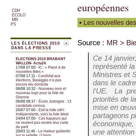
européennes
CDH
ECOLO
MR
•
Les nouvelles des
PS
Source :
MR > Bie
LES ÉLECTIONS 2010
DANS LA PRESSE
Ce 14 janvier,
ELECTIONS 2010 BRABANT
WALLON- Actu24
représenté la
17/08 07:00 -
IC : « Place à de
nouvelles têtes »
Ministres et 
07/08 17:11 -
Candidat aux
élections, Baseggio n’a pas
dans le cadre
encore élu domicile
06/08 10:32 -
Nouveau nom et
l'UE. La prem
nouveau logo pour la liste de
Ghenne
priorités de 
06/08 08:37 -
Écolo Jodoigne : 13
mise en œuvr
candidats connus
26/07 07:00 -
Exit la liste cdH-
partageons pl
Indépendants, voici la liste Ideal
24/04 07:00 -
Ces fugueurs qui
économique, 
ne veulent pas rendre leur carte
de parti
une attention 
20/03 11:46 -
Le maïeur guibertin
sur la sellette, l’Union