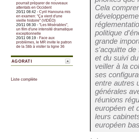
pourrait préparer de nouveaux
Cela comprend
attentats en Occident
20/11 08:42 -
Cyril Hanouna mis
développement
en examen: "Ça vient d'une
vieille histoire" (VIDÉO)
réglementati
20/11 08:30 -
"Les Misérables",
un film d'une intensité dramatique
politique d'é
exceptionnelle
20/11 08:19 -
Face aux
grande import
problèmes, le MR invite le patron
de la Stib à visiter la ligne 36
s'acquitte de 
et du suivi d
AGORATI
veiller à la 
ses configura
Liste complète
entre autres 
générales ave
réunions régu
européen et d
leurs cabinet
européen basé