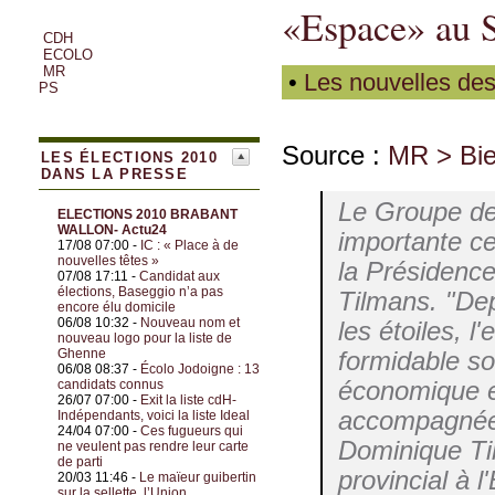
«Espace» au S
CDH
ECOLO
MR
•
Les nouvelles des
PS
Source :
MR > Bie
LES ÉLECTIONS 2010
DANS LA PRESSE
Le Groupe de
ELECTIONS 2010 BRABANT
WALLON- Actu24
importante ce 
17/08 07:00 -
IC : « Place à de
nouvelles têtes »
la Présidenc
07/08 17:11 -
Candidat aux
élections, Baseggio n’a pas
Tilmans. "Dep
encore élu domicile
06/08 10:32 -
Nouveau nom et
les étoiles, l
nouveau logo pour la liste de
Ghenne
formidable so
06/08 08:37 -
Écolo Jodoigne : 13
économique et
candidats connus
26/07 07:00 -
Exit la liste cdH-
accompagnée a
Indépendants, voici la liste Ideal
24/04 07:00 -
Ces fugueurs qui
Dominique Ti
ne veulent pas rendre leur carte
de parti
provincial à 
20/03 11:46 -
Le maïeur guibertin
sur la sellette, l’Union