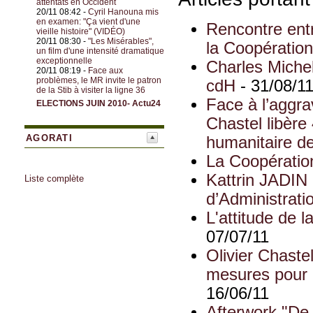
attentats en Occident
20/11 08:42 -
Cyril Hanouna mis
en examen: "Ça vient d'une
Rencontre entr
vieille histoire" (VIDÉO)
20/11 08:30 -
"Les Misérables",
la Coopératio
un film d'une intensité dramatique
exceptionnelle
Charles Michel
20/11 08:19 -
Face aux
problèmes, le MR invite le patron
cdH
- 31/08/1
de la Stib à visiter la ligne 36
Face à l’aggrav
ELECTIONS JUIN 2010- Actu24
Chastel libère
AGORATI
humanitaire d
La Coopération
Kattrin JADIN
Liste complète
d’Administrati
L'attitude de 
07/07/11
Olivier Chaste
mesures pour r
16/06/11
Afterwork "De 