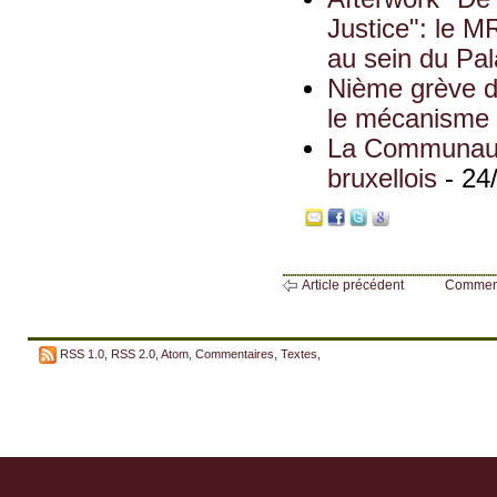
Justice": le MR
au sein du Pal
Nième grève d
le mécanisme d
La Communauté
bruxellois
- 24
Article précédent
Commen
RSS 1.0
,
RSS 2.0
,
Atom
,
Commentaires
,
Textes
,