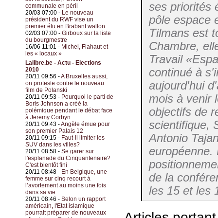
ses priorités 
communale en péril
20/03 07:00 -
Le nouveau
pôle espace 
président du RWF vise un
premier élu en Brabant wallon
Tilmans est to
02/03 07:00 -
Girboux sur la liste
du bourgmestre
Chambre, elle
16/06 11:01 -
Michel, Flahaut et
les « locaux »
Travail «Espa
Lalibre.be - Actu - Elections
continué à s'
2010
20/11 09:56 -
A Bruxelles aussi,
aujourd'hui d
on proteste contre le nouveau
film de Polanski
mois à venir
20/11 09:53 -
Pourquoi le parti de
Boris Johnson a créé la
objectifs de r
polémique pendant le débat face
à Jeremy Corbyn
scientifique,
20/11 09:43 -
Angèle émue pour
son premier Palais 12
Antonio Tajan
20/11 09:15 -
Faut-il limiter les
SUV dans les villes?
européenne. 
20/11 08:58 -
Se garer sur
l'esplanade du Cinquantenaire?
positionnemen
C'est bientôt fini
20/11 08:48 -
En Belgique, une
de la confére
femme sur cinq recourt à
l’avortement au moins une fois
les 15 et les
dans sa vie
20/11 08:46 -
Selon un rapport
américain, l'Etat islamique
pourrait préparer de nouveaux
Articles portan