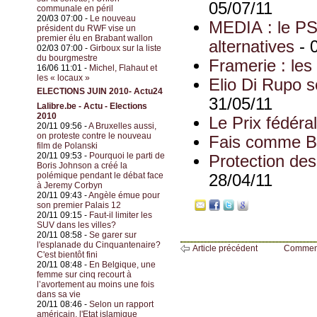
05/07/11
communale en péril
20/03 07:00 -
Le nouveau
MEDIA : le PS 
président du RWF vise un
premier élu en Brabant wallon
alternatives
- 
02/03 07:00 -
Girboux sur la liste
du bourgmestre
Framerie : les 
16/06 11:01 -
Michel, Flahaut et
les « locaux »
Elio Di Rupo s
ELECTIONS JUIN 2010- Actu24
31/05/11
Lalibre.be - Actu - Elections
2010
Le Prix fédéra
20/11 09:56 -
A Bruxelles aussi,
on proteste contre le nouveau
Fais comme Bea
film de Polanski
20/11 09:53 -
Pourquoi le parti de
Protection des
Boris Johnson a créé la
polémique pendant le débat face
28/04/11
à Jeremy Corbyn
20/11 09:43 -
Angèle émue pour
son premier Palais 12
20/11 09:15 -
Faut-il limiter les
SUV dans les villes?
20/11 08:58 -
Se garer sur
l'esplanade du Cinquantenaire?
Article précédent
Commen
C'est bientôt fini
20/11 08:48 -
En Belgique, une
femme sur cinq recourt à
l’avortement au moins une fois
dans sa vie
20/11 08:46 -
Selon un rapport
américain, l'Etat islamique