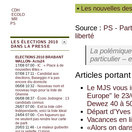
•
Les nouvelles des
CDH
ECOLO
MR
PS
Source :
PS - Parti
liberté
LES ÉLECTIONS 2010
DANS LA PRESSE
La polémique 
particulier – 
ELECTIONS 2010 BRABANT
WALLON- Actu24
17/08 07:00 -
IC : « Place à de
nouvelles têtes »
Articles portan
07/08 17:11 -
Candidat aux
élections, Baseggio n’a pas
encore élu domicile
06/08 10:32 -
Nouveau nom et
Le MJS vous i
nouveau logo pour la liste de
Europe" le 23
Ghenne
06/08 08:37 -
Écolo Jodoigne : 13
Dewez 40 à 5
candidats connus
26/07 07:00 -
Exit la liste cdH-
Départ d’Yves
Indépendants, voici la liste Ideal
24/04 07:00 -
Ces fugueurs qui
Vacances en l
ne veulent pas rendre leur carte
de parti
«Alors on dans
20/03 11:46 -
Le maïeur guibertin
sur la sellette, l’Union