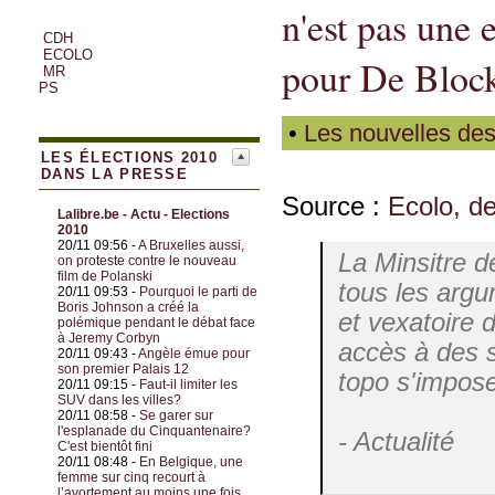
n'est pas une
CDH
ECOLO
pour De Bloc
MR
PS
•
Les nouvelles des
LES ÉLECTIONS 2010
DANS LA PRESSE
Source :
Ecolo, de
Lalibre.be - Actu - Elections
2010
20/11 09:56 -
A Bruxelles aussi,
La Minsitre d
on proteste contre le nouveau
film de Polanski
tous les argu
20/11 09:53 -
Pourquoi le parti de
Boris Johnson a créé la
et vexatoire
polémique pendant le débat face
à Jeremy Corbyn
accès à des s
20/11 09:43 -
Angèle émue pour
son premier Palais 12
topo s'impo
20/11 09:15 -
Faut-il limiter les
SUV dans les villes?
20/11 08:58 -
Se garer sur
l'esplanade du Cinquantenaire?
- Actualité
C'est bientôt fini
20/11 08:48 -
En Belgique, une
femme sur cinq recourt à
l’avortement au moins une fois