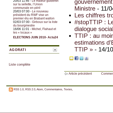
gouvernement s
20/03 11:46 -
Le maïeur guibertin
sur la sellette, l’Union
Ministre
- 11/0
communale en péril
20/03 07:00 -
Le nouveau
Les chiffres t
président du RWF vise un
premier élu en Brabant wallon
#stopTTIP : Le
02/03 07:00 -
Girboux sur la liste
du bourgmestre
dialogue socia
16/06 11:01 -
Michel, Flahaut et
les « locaux »
TTIP : au moi
ELECTIONS JUIN 2010- Actu24
estimations d
TTIP »
- 14/10
AGORATI
Liste complète
Article précédent
Commen
RSS 1.0
,
RSS 2.0
,
Atom
,
Commentaires
,
Textes
,