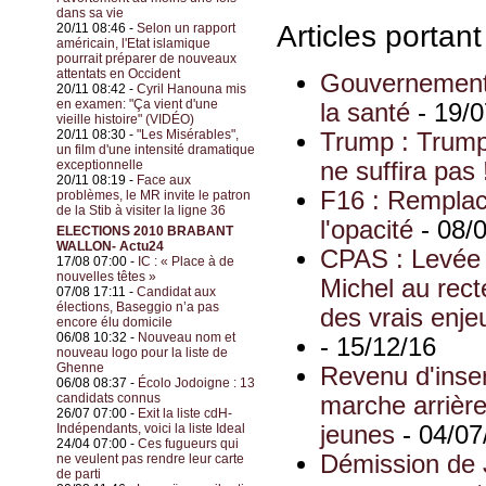
dans sa vie
Articles portan
20/11 08:46 -
Selon un rapport
américain, l'Etat islamique
pourrait préparer de nouveaux
attentats en Occident
Gouvernement 
20/11 08:42 -
Cyril Hanouna mis
en examen: "Ça vient d'une
la santé
- 19/
vieille histoire" (VIDÉO)
20/11 08:30 -
"Les Misérables",
Trump : Trump 
un film d'une intensité dramatique
exceptionnelle
ne suffira pas 
20/11 08:19 -
Face aux
F16 : Remplac
problèmes, le MR invite le patron
de la Stib à visiter la ligne 36
l'opacité
- 08/
ELECTIONS 2010 BRABANT
WALLON- Actu24
CPAS : Levée d
17/08 07:00 -
IC : « Place à de
nouvelles têtes »
Michel au rect
07/08 17:11 -
Candidat aux
élections, Baseggio n’a pas
des vrais enje
encore élu domicile
06/08 10:32 -
Nouveau nom et
- 15/12/16
nouveau logo pour la liste de
Ghenne
Revenu d'inser
06/08 08:37 -
Écolo Jodoigne : 13
candidats connus
marche arrière 
26/07 07:00 -
Exit la liste cdH-
Indépendants, voici la liste Ideal
jeunes
- 04/07
24/04 07:00 -
Ces fugueurs qui
Démission de 
ne veulent pas rendre leur carte
de parti