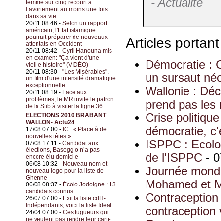
- Actualité
femme sur cinq recourt à
l’avortement au moins une fois
dans sa vie
20/11 08:46 -
Selon un rapport
américain, l'Etat islamique
pourrait préparer de nouveaux
Articles portan
attentats en Occident
20/11 08:42 -
Cyril Hanouna mis
en examen: "Ça vient d'une
Démocratie : C
vieille histoire" (VIDÉO)
20/11 08:30 -
"Les Misérables",
un sursaut né
un film d'une intensité dramatique
exceptionnelle
Wallonie : Déc
20/11 08:19 -
Face aux
problèmes, le MR invite le patron
prend pas les
de la Stib à visiter la ligne 36
Crise politique
ELECTIONS 2010 BRABANT
WALLON- Actu24
démocratie, c'
17/08 07:00 -
IC : « Place à de
nouvelles têtes »
ISPPC : Ecolo
07/08 17:11 -
Candidat aux
élections, Baseggio n’a pas
de l'ISPPC
- 0
encore élu domicile
06/08 10:32 -
Nouveau nom et
Journée mondi
nouveau logo pour la liste de
Ghenne
Mohamed et Ma
06/08 08:37 -
Écolo Jodoigne : 13
candidats connus
Contraception 
26/07 07:00 -
Exit la liste cdH-
Indépendants, voici la liste Ideal
contraception v
24/04 07:00 -
Ces fugueurs qui
ne veulent pas rendre leur carte