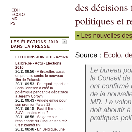
des décisions 
CDH
ECOLO
politiques et 
MR
PS
•
Les nouvelles des
LES ÉLECTIONS 2010
DANS LA PRESSE
Source :
Ecolo, de
ELECTIONS JUIN 2010- Actu24
Lalibre.be - Actu - Elections
2010
Le bureau pol
20/11 09:56 -
A Bruxelles aussi,
on proteste contre le nouveau
le Conseil de
film de Polanski
20/11 09:53 -
Pourquoi le parti de
ont confirmé 
Boris Johnson a créé la
de la nouvell
polémique pendant le débat face
à Jeremy Corbyn
MR. La volont
20/11 09:43 -
Angèle émue pour
son premier Palais 12
doit aboutir 
20/11 09:15 -
Faut-il limiter les
SUV dans les villes?
pratiques pol
20/11 08:58 -
Se garer sur
l'esplanade du Cinquantenaire?
C'est bientôt fini
20/11 08:48 -
En Belgique, une