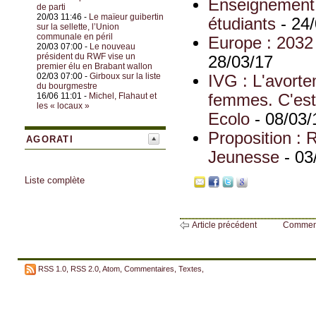
Enseignement :
de parti
20/03 11:46 -
Le maïeur guibertin
étudiants
- 24/
sur la sellette, l’Union
communale en péril
Europe : 2032 
20/03 07:00 -
Le nouveau
président du RWF vise un
28/03/17
premier élu en Brabant wallon
02/03 07:00 -
Girboux sur la liste
IVG : L'avorte
du bourgmestre
16/06 11:01 -
Michel, Flahaut et
femmes. C'est 
les « locaux »
Ecolo
- 08/03/
Proposition : 
AGORATI
Jeunesse
- 03
Liste complète
Article précédent
Commen
RSS 1.0
,
RSS 2.0
,
Atom
,
Commentaires
,
Textes
,