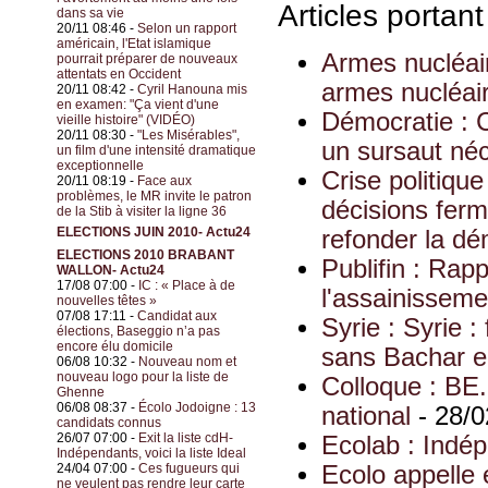
Articles portan
dans sa vie
20/11 08:46 -
Selon un rapport
américain, l'Etat islamique
Armes nucléaire
pourrait préparer de nouveaux
attentats en Occident
armes nucléair
20/11 08:42 -
Cyril Hanouna mis
en examen: "Ça vient d'une
Démocratie : C
vieille histoire" (VIDÉO)
20/11 08:30 -
"Les Misérables",
un sursaut né
un film d'une intensité dramatique
exceptionnelle
Crise politique
20/11 08:19 -
Face aux
problèmes, le MR invite le patron
décisions ferme
de la Stib à visiter la ligne 36
ELECTIONS JUIN 2010- Actu24
refonder la d
ELECTIONS 2010 BRABANT
Publifin : Rapp
WALLON- Actu24
17/08 07:00 -
IC : « Place à de
l'assainisseme
nouvelles têtes »
07/08 17:11 -
Candidat aux
Syrie : Syrie :
élections, Baseggio n’a pas
encore élu domicile
sans Bachar e
06/08 10:32 -
Nouveau nom et
nouveau logo pour la liste de
Colloque : BE.
Ghenne
06/08 08:37 -
Écolo Jodoigne : 13
national
- 28/0
candidats connus
26/07 07:00 -
Exit la liste cdH-
Ecolab : Indé
Indépendants, voici la liste Ideal
24/04 07:00 -
Ces fugueurs qui
Ecolo appelle 
ne veulent pas rendre leur carte