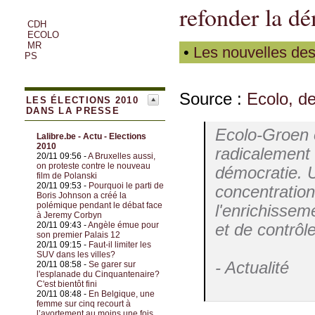
refonder la dé
CDH
ECOLO
MR
•
Les nouvelles des
PS
Source :
Ecolo, de
LES ÉLECTIONS 2010
DANS LA PRESSE
Ecolo-Groen o
Lalibre.be - Actu - Elections
2010
radicalement 
20/11 09:56 -
A Bruxelles aussi,
on proteste contre le nouveau
démocratie. 
film de Polanski
20/11 09:53 -
Pourquoi le parti de
concentration 
Boris Johnson a créé la
polémique pendant le débat face
l'enrichissem
à Jeremy Corbyn
20/11 09:43 -
Angèle émue pour
et de contrôle
son premier Palais 12
20/11 09:15 -
Faut-il limiter les
SUV dans les villes?
- Actualité
20/11 08:58 -
Se garer sur
l'esplanade du Cinquantenaire?
C'est bientôt fini
20/11 08:48 -
En Belgique, une
femme sur cinq recourt à
l’avortement au moins une fois