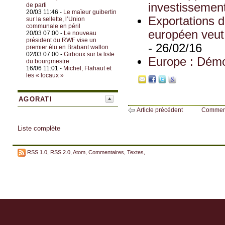
investissement
de parti
20/03 11:46 -
Le maïeur guibertin
Exportations d
sur la sellette, l’Union
communale en péril
européen veut 
20/03 07:00 -
Le nouveau
président du RWF vise un
- 26/02/16
premier élu en Brabant wallon
02/03 07:00 -
Girboux sur la liste
Europe : Démoc
du bourgmestre
16/06 11:01 -
Michel, Flahaut et
les « locaux »
AGORATI
Article précédent
Commen
Liste complète
RSS 1.0
,
RSS 2.0
,
Atom
,
Commentaires
,
Textes
,