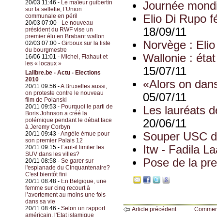
20/03 11:46 -
Le maïeur guibertin
Journée mond
sur la sellette, l’Union
communale en péril
Elio Di Rupo f
20/03 07:00 -
Le nouveau
18/09/11
président du RWF vise un
premier élu en Brabant wallon
Norvège : Eli
02/03 07:00 -
Girboux sur la liste
du bourgmestre
Wallonie : état
16/06 11:01 -
Michel, Flahaut et
les « locaux »
15/07/11
Lalibre.be - Actu - Elections
2010
«Alors on dans
20/11 09:56 -
A Bruxelles aussi,
on proteste contre le nouveau
05/07/11
film de Polanski
20/11 09:53 -
Pourquoi le parti de
Les lauréats d
Boris Johnson a créé la
polémique pendant le débat face
20/06/11
à Jeremy Corbyn
20/11 09:43 -
Angèle émue pour
Souper USC 
son premier Palais 12
Itw - Fadila L
20/11 09:15 -
Faut-il limiter les
SUV dans les villes?
Pose de la pre
20/11 08:58 -
Se garer sur
l'esplanade du Cinquantenaire?
C'est bientôt fini
20/11 08:48 -
En Belgique, une
femme sur cinq recourt à
l’avortement au moins une fois
dans sa vie
20/11 08:46 -
Selon un rapport
Article précédent
Commen
américain, l'Etat islamique