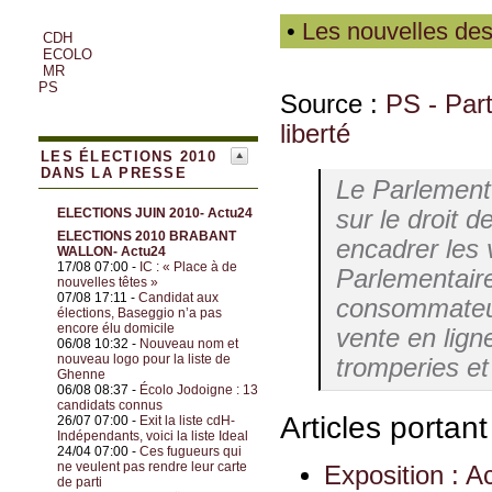
•
Les nouvelles des
CDH
ECOLO
MR
PS
Source :
PS - Parti
liberté
LES ÉLECTIONS 2010
DANS LA PRESSE
Le Parlement 
sur le droit
ELECTIONS JUIN 2010- Actu24
ELECTIONS 2010 BRABANT
encadrer les 
WALLON- Actu24
17/08 07:00 -
IC : « Place à de
Parlementair
nouvelles têtes »
07/08 17:11 -
Candidat aux
consommateur
élections, Baseggio n’a pas
encore élu domicile
vente en lign
06/08 10:32 -
Nouveau nom et
nouveau logo pour la liste de
tromperies et
Ghenne
06/08 08:37 -
Écolo Jodoigne : 13
candidats connus
Articles portan
26/07 07:00 -
Exit la liste cdH-
Indépendants, voici la liste Ideal
24/04 07:00 -
Ces fugueurs qui
ne veulent pas rendre leur carte
Exposition : A
de parti