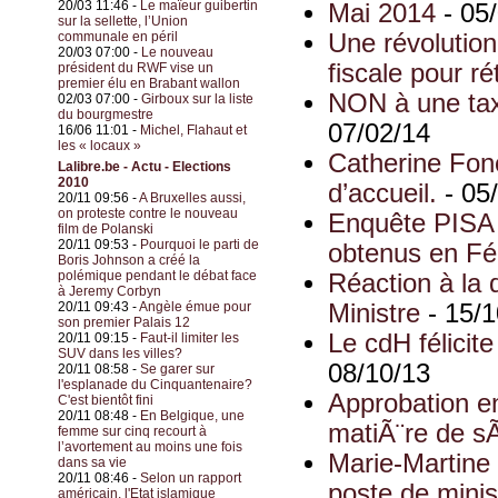
20/03 11:46 -
Le maïeur guibertin
Mai 2014
- 05
sur la sellette, l’Union
communale en péril
Une révolution
20/03 07:00 -
Le nouveau
fiscale pour ré
président du RWF vise un
premier élu en Brabant wallon
NON à une taxe
02/03 07:00 -
Girboux sur la liste
du bourgmestre
07/02/14
16/06 11:01 -
Michel, Flahaut et
les « locaux »
Catherine Fonc
Lalibre.be - Actu - Elections
2010
d’accueil.
- 05
20/11 09:56 -
A Bruxelles aussi,
on proteste contre le nouveau
Enquête PISA 2
film de Polanski
20/11 09:53 -
Pourquoi le parti de
obtenus en Fé
Boris Johnson a créé la
polémique pendant le débat face
Réaction à la 
à Jeremy Corbyn
20/11 09:43 -
Angèle émue pour
Ministre
- 15/1
son premier Palais 12
Le cdH félicit
20/11 09:15 -
Faut-il limiter les
SUV dans les villes?
08/10/13
20/11 08:58 -
Se garer sur
l'esplanade du Cinquantenaire?
Approbation e
C'est bientôt fini
20/11 08:48 -
En Belgique, une
matiÃ¨re de s
femme sur cinq recourt à
l’avortement au moins une fois
Marie-Martin
dans sa vie
20/11 08:46 -
Selon un rapport
poste de minis
américain, l'Etat islamique