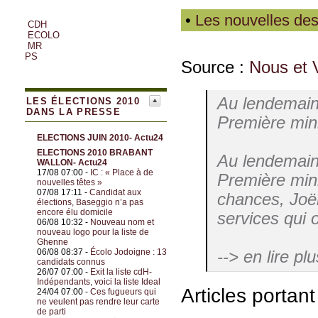
•
Les nouvelles des
CDH
ECOLO
MR
PS
Source :
Nous et 
Au lendemain 
LES ÉLECTIONS 2010
DANS LA PRESSE
Première minis
ELECTIONS JUIN 2010- Actu24
ELECTIONS 2010 BRABANT
Au lendemain 
WALLON- Actu24
17/08 07:00 -
IC : « Place à de
Première minis
nouvelles têtes »
07/08 17:11 -
Candidat aux
chances, Joël
élections, Baseggio n’a pas
encore élu domicile
services qui 
06/08 10:32 -
Nouveau nom et
nouveau logo pour la liste de
Ghenne
06/08 08:37 -
Écolo Jodoigne : 13
--> en lire plu
candidats connus
26/07 07:00 -
Exit la liste cdH-
Indépendants, voici la liste Ideal
Articles portan
24/04 07:00 -
Ces fugueurs qui
ne veulent pas rendre leur carte
de parti