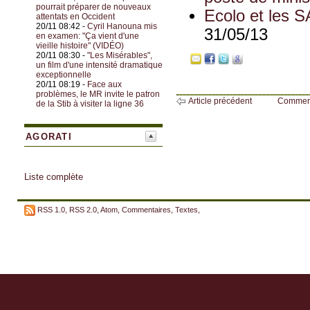
pourrait préparer de nouveaux
Ecolo et les S
attentats en Occident
20/11 08:42 -
Cyril Hanouna mis
31/05/13
en examen: "Ça vient d'une
vieille histoire" (VIDÉO)
20/11 08:30 -
"Les Misérables",
un film d'une intensité dramatique
exceptionnelle
20/11 08:19 -
Face aux
problèmes, le MR invite le patron
Article précédent
Commen
de la Stib à visiter la ligne 36
AGORATI
Liste complète
RSS 1.0
,
RSS 2.0
,
Atom
,
Commentaires
,
Textes
,