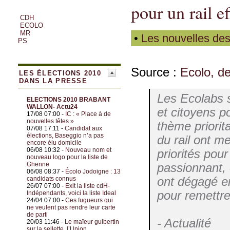
pour un rail ef
CDH
ECOLO
MR
•
Les nouvelles des
PS
Source :
Ecolo, de
LES ÉLECTIONS 2010
DANS LA PRESSE
Les Ecolabs s
ELECTIONS 2010 BRABANT
WALLON- Actu24
et citoyens p
17/08 07:00 -
IC : « Place à de
nouvelles têtes »
thème priorita
07/08 17:11 -
Candidat aux
élections, Baseggio n’a pas
du rail ont m
encore élu domicile
06/08 10:32 -
Nouveau nom et
priorités pou
nouveau logo pour la liste de
Ghenne
passionnant, 
06/08 08:37 -
Écolo Jodoigne : 13
ont dégagé en
candidats connus
26/07 07:00 -
Exit la liste cdH-
pour remettr
Indépendants, voici la liste Ideal
24/04 07:00 -
Ces fugueurs qui
ne veulent pas rendre leur carte
de parti
- Actualité
20/03 11:46 -
Le maïeur guibertin
sur la sellette, l’Union