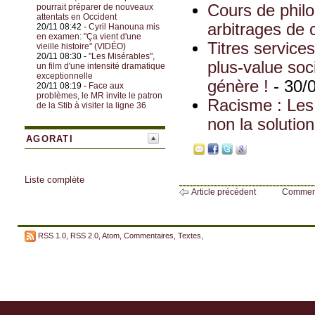
Cours de philo
pourrait préparer de nouveaux
attentats en Occident
arbitrages de
20/11 08:42 -
Cyril Hanouna mis
en examen: "Ça vient d'une
Titres service
vieille histoire" (VIDÉO)
20/11 08:30 -
"Les Misérables",
plus-value soc
un film d'une intensité dramatique
exceptionnelle
génère !
- 30/
20/11 08:19 -
Face aux
problèmes, le MR invite le patron
Racisme : Les 
de la Stib à visiter la ligne 36
non la solution
AGORATI
Liste complète
Article précédent
Commen
RSS 1.0
,
RSS 2.0
,
Atom
,
Commentaires
,
Textes
,