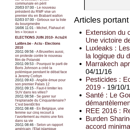
communale en péril
20/03 07:00 -
Le nouveau
président du RWF vise un
premier élu en Brabant wallon
Articles portan
02/03 07:00 -
Girboux sur la liste
du bourgmestre
16/06 11:01 -
Michel, Flahaut et
Extension du 
les « locaux »
ELECTIONS JUIN 2010- Actu24
Une victoire d
Lalibre.be - Actu - Elections
Luxleaks : Le
2010
20/11 09:56 -
A Bruxelles aussi,
la logique du 
on proteste contre le nouveau
film de Polanski
Marrakech aprè
20/11 09:53 -
Pourquoi le parti de
Boris Johnson a créé la
04/11/16
polémique pendant le débat face
à Jeremy Corbyn
Pesticides : E
20/11 09:43 -
Angèle émue pour
son premier Palais 12
2019
- 19/10/
20/11 09:15 -
Faut-il limiter les
SUV dans les villes?
Santé : Le Go
20/11 08:58 -
Se garer sur
l'esplanade du Cinquantenaire?
démantèlement 
C'est bientôt fini
20/11 08:48 -
En Belgique, une
REE 2016 : Re
femme sur cinq recourt à
l’avortement au moins une fois
Burden Sharin
dans sa vie
20/11 08:46 -
Selon un rapport
accord minimal
américain, l'Etat islamique