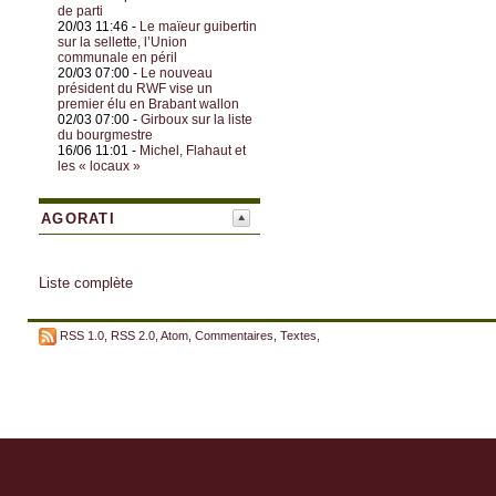
de parti
20/03 11:46 -
Le maïeur guibertin
sur la sellette, l’Union
communale en péril
20/03 07:00 -
Le nouveau
président du RWF vise un
premier élu en Brabant wallon
02/03 07:00 -
Girboux sur la liste
du bourgmestre
16/06 11:01 -
Michel, Flahaut et
les « locaux »
AGORATI
Liste complète
RSS 1.0
,
RSS 2.0
,
Atom
,
Commentaires
,
Textes
,