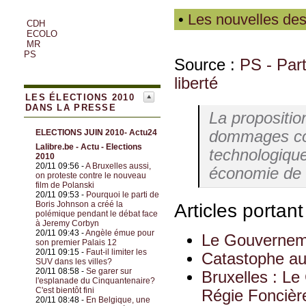
•
Les nouvelles des
CDH
ECOLO
MR
PS
Source :
PS - Parti
liberté
LES ÉLECTIONS 2010
DANS LA PRESSE
La proposition
dommages cor
ELECTIONS JUIN 2010- Actu24
Lalibre.be - Actu - Elections
technologiqu
2010
20/11 09:56 -
A Bruxelles aussi,
économie de 
on proteste contre le nouveau
film de Polanski
20/11 09:53 -
Pourquoi le parti de
Boris Johnson a créé la
Articles portan
polémique pendant le débat face
à Jeremy Corbyn
20/11 09:43 -
Angèle émue pour
Le Gouverneme
son premier Palais 12
20/11 09:15 -
Faut-il limiter les
Catastophe au
SUV dans les villes?
20/11 08:58 -
Se garer sur
Bruxelles : Le
l'esplanade du Cinquantenaire?
C'est bientôt fini
Régie Foncièr
20/11 08:48 -
En Belgique, une