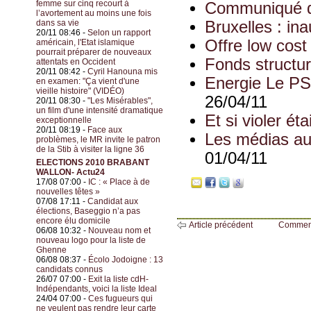
femme sur cinq recourt à
Communiqué de
l’avortement au moins une fois
dans sa vie
Bruxelles : in
20/11 08:46 -
Selon un rapport
Offre low cost
américain, l'Etat islamique
pourrait préparer de nouveaux
Fonds structur
attentats en Occident
20/11 08:42 -
Cyril Hanouna mis
Energie Le PS
en examen: "Ça vient d'une
vieille histoire" (VIDÉO)
26/04/11
20/11 08:30 -
"Les Misérables",
un film d'une intensité dramatique
Et si violer ét
exceptionnelle
20/11 08:19 -
Face aux
Les médias audi
problèmes, le MR invite le patron
de la Stib à visiter la ligne 36
01/04/11
ELECTIONS 2010 BRABANT
WALLON- Actu24
17/08 07:00 -
IC : « Place à de
nouvelles têtes »
07/08 17:11 -
Candidat aux
élections, Baseggio n’a pas
encore élu domicile
Article précédent
Commen
06/08 10:32 -
Nouveau nom et
nouveau logo pour la liste de
Ghenne
06/08 08:37 -
Écolo Jodoigne : 13
candidats connus
26/07 07:00 -
Exit la liste cdH-
Indépendants, voici la liste Ideal
24/04 07:00 -
Ces fugueurs qui
ne veulent pas rendre leur carte