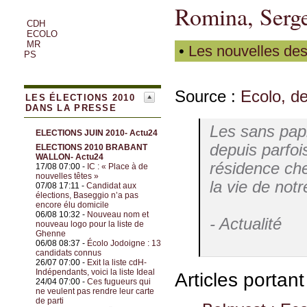
Romina, Serge
CDH
ECOLO
MR
•
Les nouvelles des
PS
Source :
Ecolo, de
LES ÉLECTIONS 2010
DANS LA PRESSE
Les sans papi
ELECTIONS JUIN 2010- Actu24
depuis parfoi
ELECTIONS 2010 BRABANT
WALLON- Actu24
résidence che
17/08 07:00 -
IC : « Place à de
nouvelles têtes »
la vie de notr
07/08 17:11 -
Candidat aux
élections, Baseggio n’a pas
encore élu domicile
06/08 10:32 -
Nouveau nom et
- Actualité
nouveau logo pour la liste de
Ghenne
06/08 08:37 -
Écolo Jodoigne : 13
candidats connus
26/07 07:00 -
Exit la liste cdH-
Indépendants, voici la liste Ideal
Articles portan
24/04 07:00 -
Ces fugueurs qui
ne veulent pas rendre leur carte
de parti