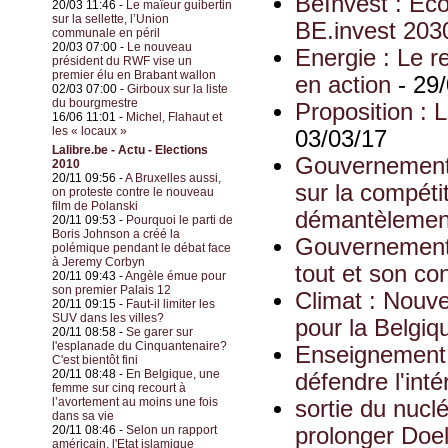
BeInvest : Eco
20/03 11:46 -
Le maïeur guibertin
sur la sellette, l’Union
BE.invest 203
communale en péril
20/03 07:00 -
Le nouveau
Energie : Le r
président du RWF vise un
premier élu en Brabant wallon
en action
- 29/
02/03 07:00 -
Girboux sur la liste
du bourgmestre
Proposition : L
16/06 11:01 -
Michel, Flahaut et
les « locaux »
03/03/17
Lalibre.be - Actu - Elections
Gouvernement :
2010
20/11 09:56 -
A Bruxelles aussi,
sur la compéti
on proteste contre le nouveau
film de Polanski
démantèlement
20/11 09:53 -
Pourquoi le parti de
Boris Johnson a créé la
Gouvernement 
polémique pendant le débat face
à Jeremy Corbyn
tout et son con
20/11 09:43 -
Angèle émue pour
son premier Palais 12
Climat : Nouve
20/11 09:15 -
Faut-il limiter les
SUV dans les villes?
pour la Belgiq
20/11 08:58 -
Se garer sur
l'esplanade du Cinquantenaire?
Enseignement 
C'est bientôt fini
20/11 08:48 -
En Belgique, une
défendre l'int
femme sur cinq recourt à
l’avortement au moins une fois
sortie du nucl
dans sa vie
20/11 08:46 -
Selon un rapport
prolonger Doe
américain, l'Etat islamique