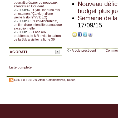
Nouveau défici
pourrait préparer de nouveaux
attentats en Occident
budget plus jus
20/11 08:42 -
Cyril Hanouna mis
en examen: "Ça vient d'une
Semaine de la 
vieille histoire" (VIDÉO)
20/11 08:30 -
"Les Misérables",
17/09/15
un film d'une intensité dramatique
exceptionnelle
20/11 08:19 -
Face aux
problèmes, le MR invite le patron
de la Stib à visiter la ligne 36
Article précédent
Commen
AGORATI
Liste complète
RSS 1.0
,
RSS 2.0
,
Atom
,
Commentaires
,
Textes
,