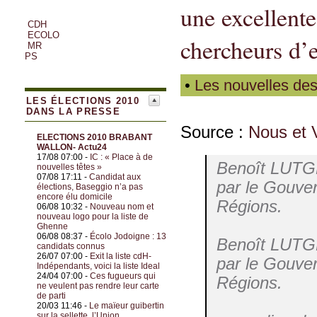
une excellente
CDH
ECOLO
chercheurs d’e
MR
PS
•
Les nouvelles des
LES ÉLECTIONS 2010
DANS LA PRESSE
Source :
Nous et 
ELECTIONS 2010 BRABANT
WALLON- Actu24
17/08 07:00 -
IC : « Place à de
Benoît LUTGEN
nouvelles têtes »
07/08 17:11 -
Candidat aux
par le Gouve
élections, Baseggio n’a pas
encore élu domicile
Régions.
06/08 10:32 -
Nouveau nom et
nouveau logo pour la liste de
Ghenne
06/08 08:37 -
Écolo Jodoigne : 13
Benoît LUTGEN
candidats connus
26/07 07:00 -
Exit la liste cdH-
par le Gouve
Indépendants, voici la liste Ideal
24/04 07:00 -
Ces fugueurs qui
Régions.
ne veulent pas rendre leur carte
de parti
20/03 11:46 -
Le maïeur guibertin
sur la sellette, l’Union