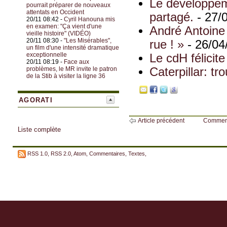
Le développem
pourrait préparer de nouveaux
attentats en Occident
partagé.
- 27/
20/11 08:42 -
Cyril Hanouna mis
en examen: "Ça vient d'une
André Antoine 
vieille histoire" (VIDÉO)
20/11 08:30 -
"Les Misérables",
rue ! »
- 26/04
un film d'une intensité dramatique
exceptionnelle
Le cdH félicit
20/11 08:19 -
Face aux
problèmes, le MR invite le patron
Caterpillar: tr
de la Stib à visiter la ligne 36
AGORATI
Article précédent
Commen
Liste complète
RSS 1.0
,
RSS 2.0
,
Atom
,
Commentaires
,
Textes
,