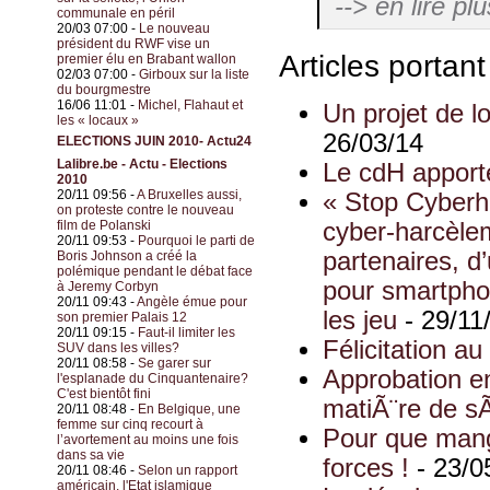
--> en lire plu
communale en péril
20/03 07:00 -
Le nouveau
président du RWF vise un
Articles portan
premier élu en Brabant wallon
02/03 07:00 -
Girboux sur la liste
du bourgmestre
16/06 11:01 -
Michel, Flahaut et
Un projet de l
les « locaux »
26/03/14
ELECTIONS JUIN 2010- Actu24
Lalibre.be - Actu - Elections
Le cdH apport
2010
20/11 09:56 -
A Bruxelles aussi,
« Stop Cyberha
on proteste contre le nouveau
film de Polanski
cyber-harcèlem
20/11 09:53 -
Pourquoi le parti de
partenaires, 
Boris Johnson a créé la
polémique pendant le débat face
pour smartphon
à Jeremy Corbyn
20/11 09:43 -
Angèle émue pour
les jeu
- 29/11
son premier Palais 12
20/11 09:15 -
Faut-il limiter les
Félicitation a
SUV dans les villes?
20/11 08:58 -
Se garer sur
Approbation e
l'esplanade du Cinquantenaire?
C'est bientôt fini
matiÃ¨re de s
20/11 08:48 -
En Belgique, une
femme sur cinq recourt à
Pour que mange
l’avortement au moins une fois
dans sa vie
forces !
- 23/0
20/11 08:46 -
Selon un rapport
américain, l'Etat islamique