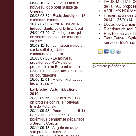
DEUX MILLIARDS 
06/08 10:32 -
Nouveau nom et
de la PAC propos
nouveau logo pour la liste de
« VILLES NOUVE
Ghenne
Présentation des t
06/08 08:37 -
Écolo Jodoigne : 13
2014.
- 25/01/14
candidats connus
26/07 07:00 -
Exit la liste cdH-
Décès de Damien
Indépendants, voici la liste Ideal
Elections de mai 
24/04 07:00 -
Ces fugueurs qui
Pas touche aux tit
ne veulent pas rendre leur carte
Task Force « Syrie
de parti
services fédéraux
20/03 11:46 -
Le maïeur guibertin
sur la sellette, l’Union
communale en péril
20/03 07:00 -
Le nouveau
président du RWF vise un
Article précédent
premier élu en Brabant wallon
02/03 07:00 -
Girboux sur la liste
du bourgmestre
16/06 11:01 -
Michel, Flahaut et
les « locaux »
Lalibre.be - Actu - Elections
2010
20/11 09:56 -
A Bruxelles aussi,
on proteste contre le nouveau
film de Polanski
20/11 09:53 -
Pourquoi le parti de
Boris Johnson a créé la
polémique pendant le débat face
à Jeremy Corbyn
20/11 09:43 -
Angèle émue pour
son premier Palais 12