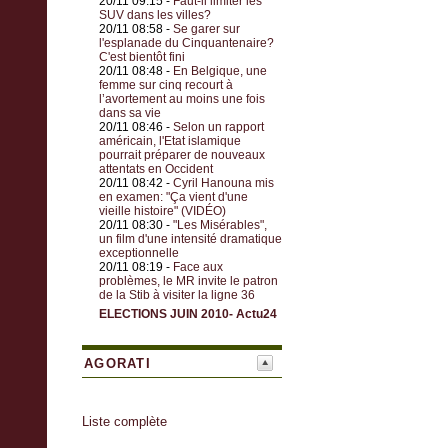
20/11 09:15 -
Faut-il limiter les
SUV dans les villes?
20/11 08:58 -
Se garer sur
l'esplanade du Cinquantenaire?
C'est bientôt fini
20/11 08:48 -
En Belgique, une
femme sur cinq recourt à
l’avortement au moins une fois
dans sa vie
20/11 08:46 -
Selon un rapport
américain, l'Etat islamique
pourrait préparer de nouveaux
attentats en Occident
20/11 08:42 -
Cyril Hanouna mis
en examen: "Ça vient d'une
vieille histoire" (VIDÉO)
20/11 08:30 -
"Les Misérables",
un film d'une intensité dramatique
exceptionnelle
20/11 08:19 -
Face aux
problèmes, le MR invite le patron
de la Stib à visiter la ligne 36
ELECTIONS JUIN 2010- Actu24
AGORATI
Liste complète