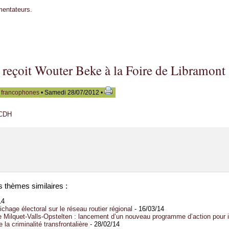
mentateurs.
 reçoit Wouter Beke à la Foire de Libramont
s francophones
• Samedi 28/07/2012 •
 CDH
s thèmes similaires :
14
ffichage électoral sur le réseau routier régional
- 16/03/14
le Milquet-Valls-Opstelten : lancement d’un nouveau programme d’action pour in
e la criminalité transfrontalière
- 28/02/14