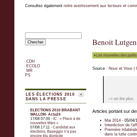
Consultez également
notre avertissement aux lecteurs et com
Benoit Lutgen
•
Les nouvelles des parti
CDH
ECOLO
Source :
Nous et Vous |
MR
PS
LES ÉLECTIONS 2010
--> en lire plus
DANS LA PRESSE
ELECTIONS 2010 BRABANT
Articles portant sur de
WALLON- Actu24
17/08 07:00 -
IC : « Place à de
Mai 2014
- 05/04/
nouvelles têtes »
Interdiction de l'a
07/08 17:11 -
Candidat aux
Première trilatéra
élections, Baseggio n’a pas
dans la lutte contr
encore élu domicile