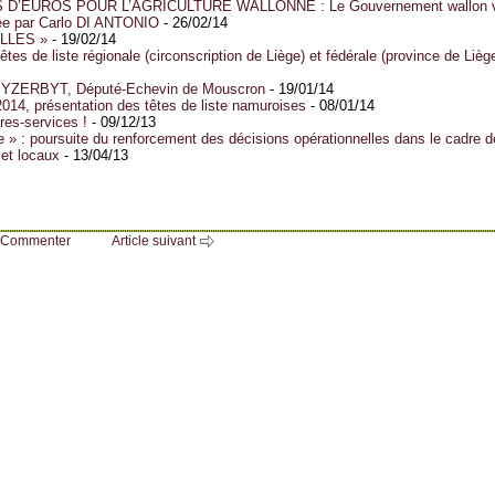
D’EUROS POUR L’AGRICULTURE WALLONNE : Le Gouvernement wallon val
ée par Carlo DI ANTONIO
- 26/02/14
LLES »
- 19/02/14
êtes de liste régionale (circonscription de Liège) et fédérale (province de Liè
 YZERBYT, Député-Echevin de Mouscron
- 19/01/14
2014, présentation des têtes de liste namuroises
- 08/01/14
res-services !
- 09/12/13
 » : poursuite du renforcement des décisions opérationnelles dans le cadre de
 et locaux
- 13/04/13
Commenter
Article suivant