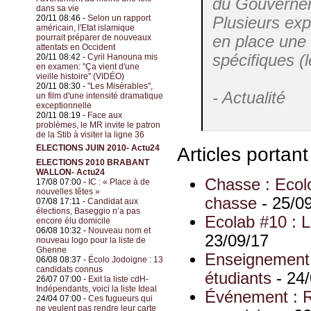
du Gouverneme
dans sa vie
20/11 08:46 -
Selon un rapport
Plusieurs exp
américain, l'Etat islamique
en place une l
pourrait préparer de nouveaux
attentats en Occident
spécifiques (
20/11 08:42 -
Cyril Hanouna mis
en examen: "Ça vient d'une
vieille histoire" (VIDÉO)
20/11 08:30 -
"Les Misérables",
- Actualité
un film d'une intensité dramatique
exceptionnelle
20/11 08:19 -
Face aux
problèmes, le MR invite le patron
de la Stib à visiter la ligne 36
ELECTIONS JUIN 2010- Actu24
Articles portan
ELECTIONS 2010 BRABANT
WALLON- Actu24
Chasse : Ecolo
17/08 07:00 -
IC : « Place à de
nouvelles têtes »
chasse
- 25/0
07/08 17:11 -
Candidat aux
élections, Baseggio n’a pas
Ecolab #10 : L
encore élu domicile
06/08 10:32 -
Nouveau nom et
23/09/17
nouveau logo pour la liste de
Ghenne
Enseignement :
06/08 08:37 -
Écolo Jodoigne : 13
candidats connus
étudiants
- 24/
26/07 07:00 -
Exit la liste cdH-
Indépendants, voici la liste Ideal
Événement : Ré
24/04 07:00 -
Ces fugueurs qui
ne veulent pas rendre leur carte