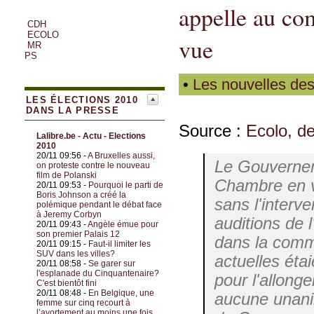
appelle au co
CDH
ECOLO
vue
MR
PS
•
Les nouvelles des
LES ÉLECTIONS 2010
DANS LA PRESSE
Source :
Ecolo, de
Lalibre.be - Actu - Elections
2010
20/11 09:56 -
A Bruxelles aussi,
Le Gouverneme
on proteste contre le nouveau
film de Polanski
Chambre en vu
20/11 09:53 -
Pourquoi le parti de
Boris Johnson a créé la
sans l'interve
polémique pendant le débat face
à Jeremy Corbyn
auditions de l
20/11 09:43 -
Angèle émue pour
son premier Palais 12
dans la commi
20/11 09:15 -
Faut-il limiter les
SUV dans les villes?
actuelles éta
20/11 08:58 -
Se garer sur
l'esplanade du Cinquantenaire?
pour l'allong
C'est bientôt fini
20/11 08:48 -
En Belgique, une
aucune unanim
femme sur cinq recourt à
l’avortement au moins une fois