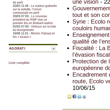
une vision
- 22
de parti
20/03 11:46 -
Le maïeur guibertin
Gouvernement 
sur la sellette, l’Union
communale en péril
tout et son con
20/03 07:00 -
Le nouveau
président du RWF vise un
Syrie : Ecolo 
premier élu en Brabant wallon
02/03 07:00 -
Girboux sur la liste
couloirs human
du bourgmestre
16/06 11:01 -
Michel, Flahaut et
Enseignement m
les « locaux »
qualité de l'e
Fiscalité : La 
AGORATI
l'évasion fisca
Protection de l
Liste complète
européenne doi
Encadrement d
route, Ecolo v
10/06/15